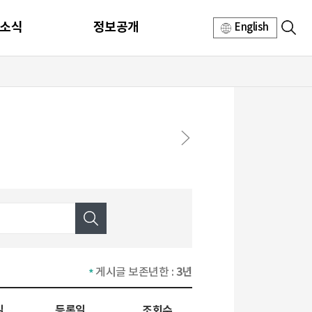
소식
정보공개
English
3년
게시글 보존년한 :
일
등록일
조회수