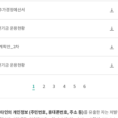
차 추가경정예산서
발전기금 운용현황
용계획안_2차
발전기금 운용현황
1
2
3
4
5
6
타인의 개인정보 (주민번호, 휴대폰번호, 주소 등)
해
를 유출한 자는 처벌